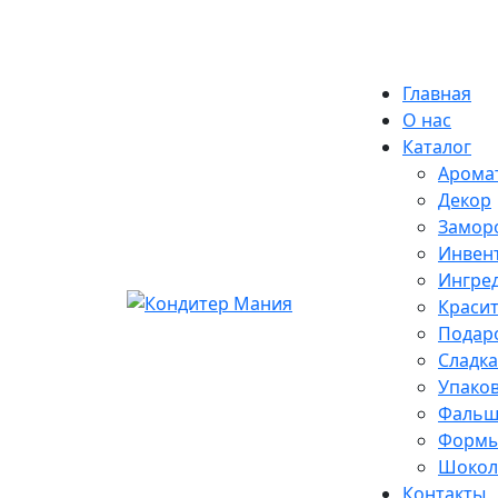
Skip
Екатеринбург
to
content
Главная
О нас
Каталог
Арома
Декор
Замор
Инвен
Ингре
Краси
Подар
Сладка
Упако
Фальш
Формы
Шокола
Контакты