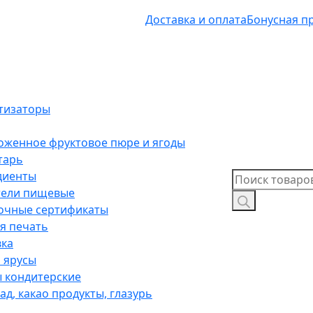
Доставка и оплата
Бонусная п
тизаторы
оженное фруктовое пюре и ягоды
тарь
диенты
Поиск
тели пищевые
товаров
очные сертификаты
я печать
вка
 ярусы
 кондитерские
д, какао продукты, глазурь