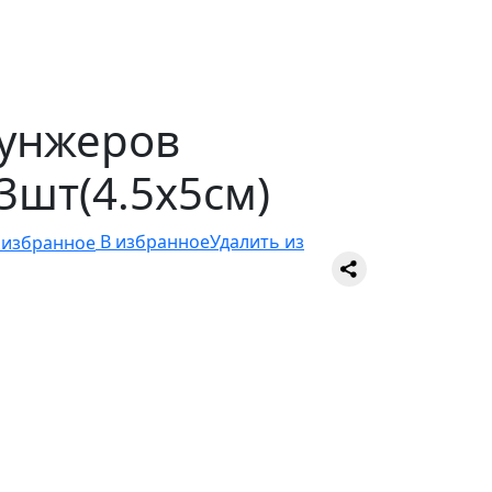
унжеров
3шт(4.5х5см)
В избранное
Удалить из