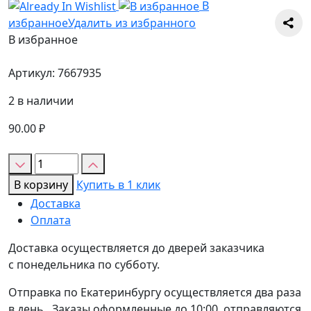
В
избранное
Удалить из избранного
В избранное
Артикул:
7667935
2 в наличии
90.00
₽
Количество
товара
В корзину
Купить в 1 клик
Топпер
Доставка
боковой
Оплата
"Ты
мой
Доставка осуществляется до дверей заказчика
космос"
с понедельника по субботу.
золото
Отправка по Екатеринбургу осуществляется два раза
в день. Заказы оформленные до 10:00, отправляются