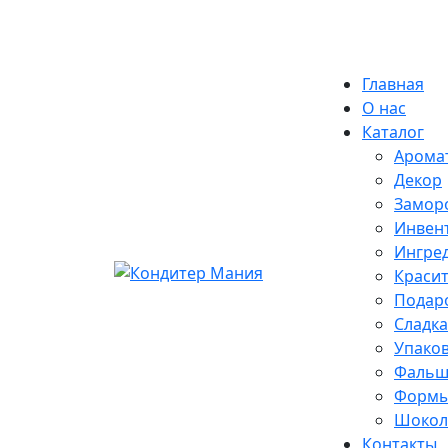
Skip
Екатеринбург
to
content
Главная
О нас
Каталог
Арома
Декор
Замор
Инвен
Ингре
Краси
Подар
Сладка
Упако
Фальш
Формы
Шокола
Контакты