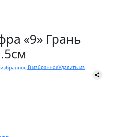
фра «9» Грань
7.5см
В избранное
Удалить из