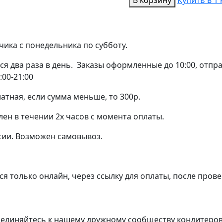
В корзину
Купить в 1 
товара
Свеча
цифра
чика с понедельника по субботу.
"9"
Грань
я два раза в день. Заказы оформленные до 10:00, отправ
Жемчуг,
:00-21:00
7.5см
атная, если сумма меньше, то 300р.
лен в течении 2х часов с момента оплаты.
сии. Возможен самовывоз.
я только онлайн, через ссылку для оплаты, после прове
единяйтесь к нашему дружному сообществу кондитеров