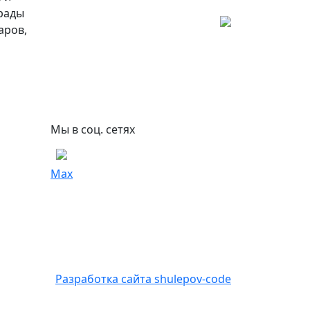
 рады
аров,
Мы в соц. сетях
Max
Разработка сайта shulepov-code