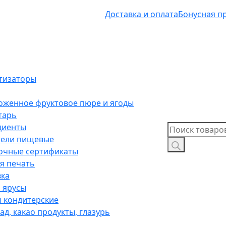
Доставка и оплата
Бонусная п
тизаторы
оженное фруктовое пюре и ягоды
тарь
диенты
Поиск
тели пищевые
товаров
очные сертификаты
я печать
вка
 ярусы
 кондитерские
д, какао продукты, глазурь