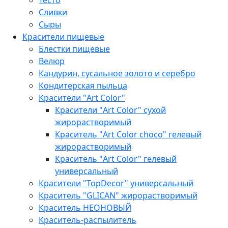
Сливки
Сыры
Красители пищевые
Блестки пищевые
Велюр
Кандурин, сусальное золото и серебро
Кондитерская пыльца
Красители "Art Color​"
Красители "Art Color​" сухой
жирорастворимый
Краситель "Art Color​ choco" гелевый
жирорастворимый
Краситель "Art Color​" гелевый
универсальный
Красители "TopDecor" универсальный
Краситель "GLICAN" жирорастворимый
Краситель НЕОНОВЫЙ
Краситель-распылитель