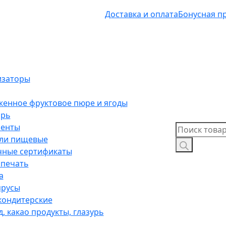
Доставка и оплата
Бонусная п
изаторы
енное фруктовое пюре и ягоды
арь
иенты
Поиск
ли пищевые
товаров
ные сертификаты
 печать
а
ярусы
ондитерские
, какао продукты, глазурь