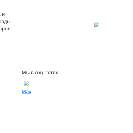
 и
 рады
аров,
Мы в соц. сетях
Max