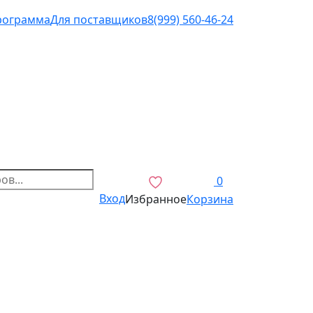
рограмма
Для поставщиков
8(999) 560-46-24
0
Вход
Избранное
Корзина