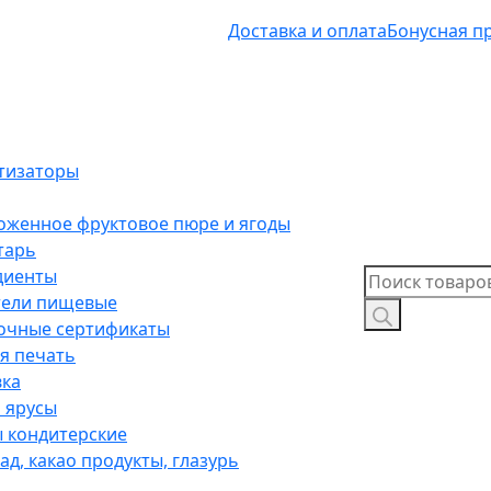
Доставка и оплата
Бонусная п
тизаторы
оженное фруктовое пюре и ягоды
тарь
диенты
Поиск
тели пищевые
товаров
очные сертификаты
я печать
вка
 ярусы
 кондитерские
д, какао продукты, глазурь