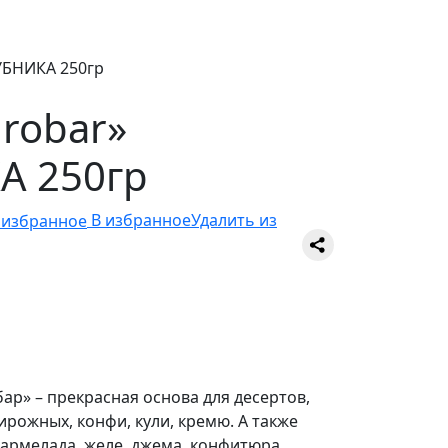
УБНИКА 250гр
robar»
А 250гр
В избранное
Удалить из
ар» – прекрасная основа для десертов,
ирожных, конфи, кули, кремю. А также
мармелада, желе, джема, конфитюра,