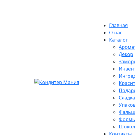
Skip
Екатеринбург
to
content
Главная
О нас
Каталог
Арома
Декор
Замор
Инвен
Ингре
Краси
Подар
Сладка
Упако
Фальш
Формы
Шокола
Контакты