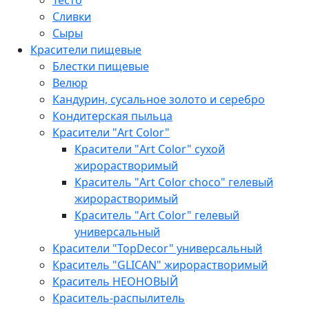
Сливки
Сыры
Красители пищевые
Блестки пищевые
Велюр
Кандурин, сусальное золото и серебро
Кондитерская пыльца
Красители "Art Color​"
Красители "Art Color​" сухой
жирорастворимый
Краситель "Art Color​ choco" гелевый
жирорастворимый
Краситель "Art Color​" гелевый
универсальный
Красители "TopDecor" универсальный
Краситель "GLICAN" жирорастворимый
Краситель НЕОНОВЫЙ
Краситель-распылитель