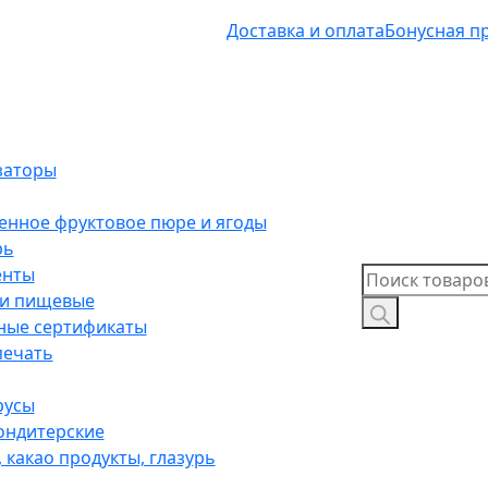
Доставка и оплата
Бонусная п
заторы
нное фруктовое пюре и ягоды
рь
енты
Поиск
ли пищевые
товаров
ные сертификаты
печать
русы
ондитерские
 какао продукты, глазурь