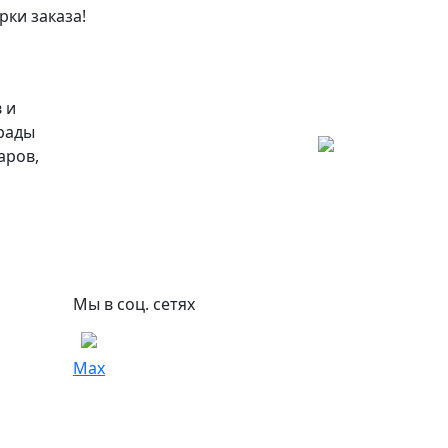
рки заказа!
 и
 рады
аров,
Мы в соц. сетях
Max