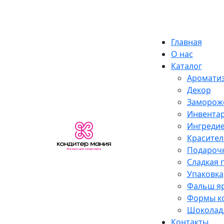
Skip
Екатеринбург
to
content
Главная
О нас
Каталог
Аромати
Декор
Замороже
Инвента
Ингреди
Красите
Подароч
Сладкая 
Упаковка
Фальш я
Формы к
Шоколад,
Контакты